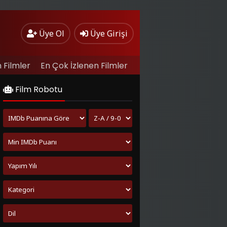
Üye Ol
Üye Girişi
 Filmler
En Çok İzlenen Filmler
Film Robotu