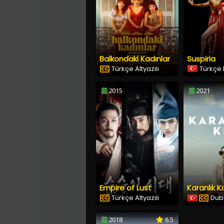
Balkondaki Kadınlar
Suspiria
Türkçe Altyazılı
Türkçe 
2015
2021
Empire of Lust
Karanlık Kı
Türkçe Altyazılı
Dubl
2018
6.5