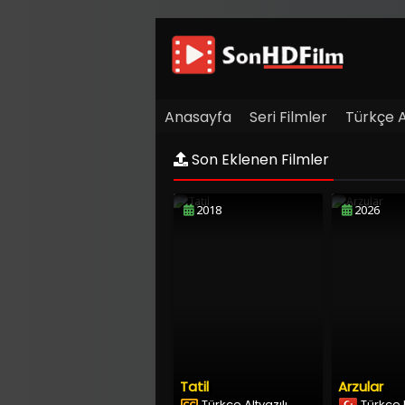
Anasayfa
Seri Filmler
Türkçe Al
Film Arşivi
İletişim
Son Eklenen Filmler
2018
2026
Tatil
Arzular
Türkçe Altyazılı
Türkçe 