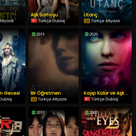
Aşk Sarhoşu
Utanç
ltyazılı
Türkçe Dublaj
Türkçe Altyazılı
2013
2020
n Gecesi
Bir Öğretmen
Kayıp Kızlar ve Aşk Otelleri
Dublaj
Türkçe Altyazılı
Türkçe Dublaj
2017
2007