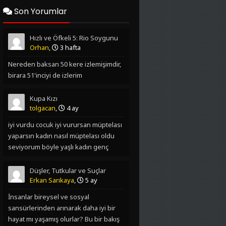
2006
2004
Son Yorumlar
2003
2002
Hızlı ve Öfkeli 5: Rio Soygunu
2001
2000
Orhan
,
3 hafta
Nereden baksan 50 kere izlemişimdir,
1999
1997
birara 51'inciyi de izlerim
1996
1995
Kupa Kızı
1994
1993
tolgacan
,
4 ay
iyi vurdu cocuk iyi vurursan müptelası
1992
1990
yaparsın kadın nasıl müptelası oldu
seviyorum böyle yaşlı kadın genç
1977
1976
oglan filmlerini
1975
1974
Düşler, Tutkular ve Suçlar
Erkan Sarıkaya
,
5 ay
İnsanlar bireysel ve sosyal
sansürlerinden arınarak daha iyi bir
hayat mı yaşamış olurlar? Bu bir bakış