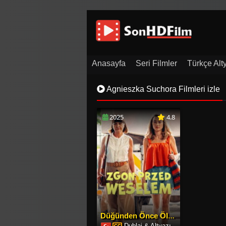
Anasayfa
Seri Filmler
Türkçe Alty
Film Arşivi
İletişim
Agnieszka Suchora Filmleri izle
2025
4.8
Düğünden Önce Ölüm
Dublaj & Altyazı