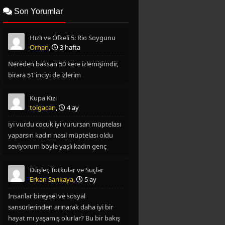
2006
2004
Son Yorumlar
2003
2002
Hızlı ve Öfkeli 5: Rio Soygunu
2001
2000
Orhan
,
3 hafta
Nereden baksan 50 kere izlemişimdir,
1999
1997
birara 51'inciyi de izlerim
1996
1995
Kupa Kızı
1994
1993
tolgacan
,
4 ay
iyi vurdu cocuk iyi vurursan müptelası
1992
1990
yaparsın kadın nasıl müptelası oldu
seviyorum böyle yaşlı kadın genç
1977
1976
oglan filmlerini
1975
1974
Düşler, Tutkular ve Suçlar
Erkan Sarıkaya
,
5 ay
İnsanlar bireysel ve sosyal
sansürlerinden arınarak daha iyi bir
hayat mı yaşamış olurlar? Bu bir bakış