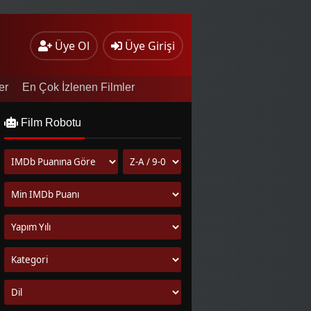
Üye Ol
Üye Girişi
er
En Çok İzlenen Filmler
Film Robotu