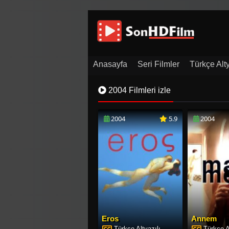
Anasayfa
Seri Filmler
Türkçe Alty
Film Arşivi
İletişim
2004 Filmleri izle
2004
5.9
2004
Eros
Annem
Türkçe Altyazılı
Türkçe A