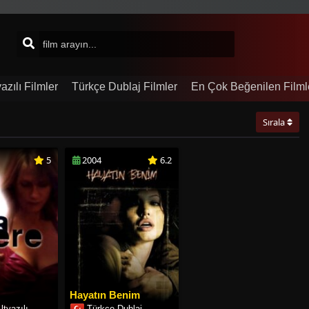
azılı Filmler
Türkçe Dublaj Filmler
En Çok Beğenilen Filml
Sırala
5
2004
6.2
Hayatın Benim
ltyazılı
Türkçe Dublaj