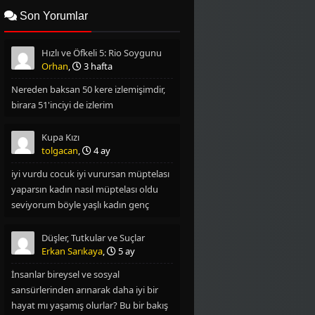
2006
2004
Son Yorumlar
2003
2002
Hızlı ve Öfkeli 5: Rio Soygunu
2001
2000
Orhan
,
3 hafta
Nereden baksan 50 kere izlemişimdir,
1999
1997
birara 51'inciyi de izlerim
1996
1995
Kupa Kızı
1994
1993
tolgacan
,
4 ay
iyi vurdu cocuk iyi vurursan müptelası
1992
1990
yaparsın kadın nasıl müptelası oldu
seviyorum böyle yaşlı kadın genç
1977
1976
oglan filmlerini
1975
1974
Düşler, Tutkular ve Suçlar
Erkan Sarıkaya
,
5 ay
İnsanlar bireysel ve sosyal
sansürlerinden arınarak daha iyi bir
hayat mı yaşamış olurlar? Bu bir bakış