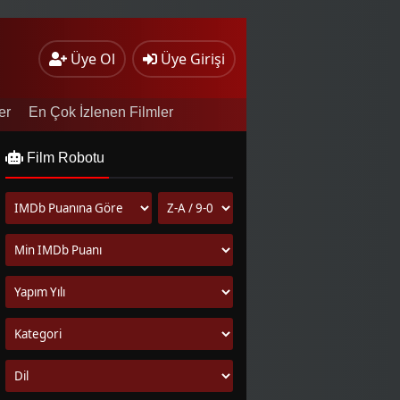
Üye Ol
Üye Girişi
er
En Çok İzlenen Filmler
Film Robotu