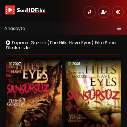
Anasayfa
Tepenin Gözleri (The Hills Have Eyes) Film Serisi
Filmleri izle
2007
2006