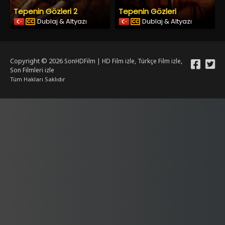
Tepenin Gözleri 2
Tepenin Gözleri
Dublaj & Altyazı
Dublaj & Altyazı
Copyright © 2026
SonHDFilm | HD Film izle, Türkçe Film izle,
Son Filmleri izle
Tüm Hakları Saklıdır