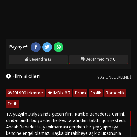
Paylaş
Beğendim
(3)
Beğenmedim
(10)
Film Bilgileri
9 AY ÖNCE EKLENDI
191.999 izlenme
IMDb: 6.7
Dram
Erotik
Romantik
Tarih
17. yüzyılın İtalya’sında geçen film. Rahibe Benedetta Carlini,
dindar biridir bu yüzden herkes tarafından takdir görmektedir.
Ancak Benedetta, yapılmaması gereken bir şey yapmaya
kendine engel olamaz. Başka bir rahibeye aşık olur. Onunla