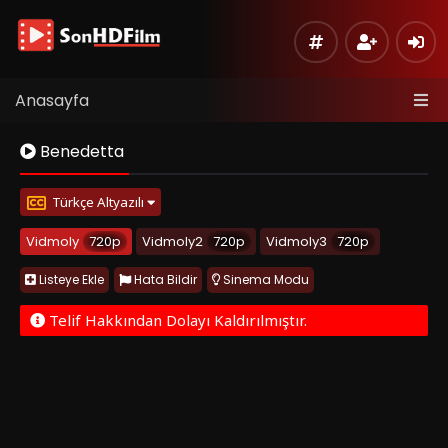
Anasayfa
Benedetta
Türkçe Altyazılı
Vidmoly
720p
Vidmoly2
720p
Vidmoly3
720p
Listeye Ekle
Hata Bildir
Sinema Modu
Telif Hakkından Dolayı Kaldırılmıştır.