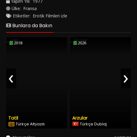
Yapım Yılı:
1977
Türkçe Dublajlı, Türkçe Altyazılı ve HD olarak SonHDFilm.net'
Ülke:
Fransa
de izle.
Etiketler:
Erotik Filmleri izle
Bunlara da Bakın
2018
2026
‹
›
Tatil
Arzular
Türkçe Altyazılı
Türkçe Dublaj