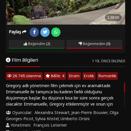
Paylaş
Beğendim
(2)
Beğenmedim
(0)
Film Bilgileri
1 YIL ÖNCE EKLENDI
26.745 izlenme
IMDb: 4
Dram
Erotik
Romantik
Gregory adlı yönetmen film çekmek için ev aramaktadır.
Emmanuelle ile tanışınca bu kadının farklı olduğunu
düşünmeye başlar. Bu düşünce kısa bir süre sonra gerçek
olacaktır. Emmanuelle, Gregory etkilenmiştir ve onun için
erotik kıfayetler giymeye başlar. Bunu kocası Jean fark eder
Oyuncular:
Alexandra Stewart
Jean-Pierre Bouvier
Olga
,
,
ve onunla tartışır. Aslında bu bir hatadır. Jean'ın kıskançlığı
Georges-Picot
Sylvia Kristel
Umberto Orsini
,
,
Emmanuelle'yi Gregory'a tam anlamıyla hediye etmektir.
Yönetmen:
François Leterrier
Emmanuelle 3: Elveda (Emmanuelle 3: Goodbye) Filmini