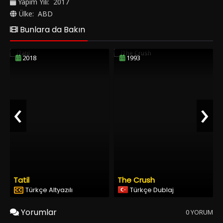
Yapım Yılı:
2017
"Hızlı ve Öfkeli 8 (The Fate of the Furious)" Filmini Türkçe
Ülke:
ABD
Dublajlı, Türkçe Altyazılı ve HD olarak SonHDFilm.net' de izle.
Bunlara da Bakın
2018
1993
‹
›
Tatil
The Crush
Türkçe Altyazılı
Türkçe Dublaj
Yorumlar
0 YORUM