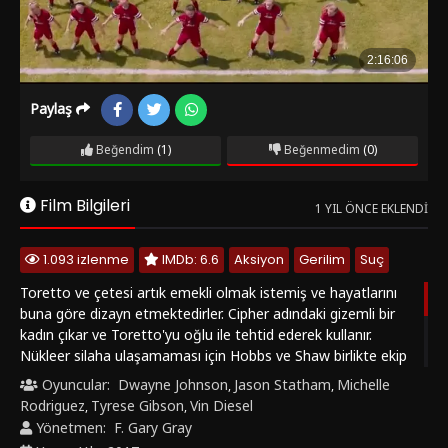
Paylaş
Beğendim
(1)
Beğenmedim
(0)
Film Bilgileri
1 YIL ÖNCE EKLENDI
1.093 izlenme
IMDb: 6.6
Aksiyon
Gerilim
Suç
Toretto ve çetesi artık emekli olmak istemiş ve hayatlarını
buna göre dizayn etmektedirler. Cipher adındaki gizemli bir
kadın çıkar ve Toretto'yu oğlu ile tehtid ederek kullanır.
Nükleer silaha ulaşamaması için Hobbs ve Shaw birlikte ekip
kurarak buna karşı geliyor. Toretto'nun oğlununu Cipher'in
Oyuncular:
Dwayne Johnson
Jason Statham
Michelle
,
,
elinden kurtarılır. Bunu gören Toretto'da çetesine tekrar geri
Rodriguez
Tyrese Gibson
Vin Diesel
,
,
döver ve Cipher'e karşı savaşmaya başlar. Hızlı ve Öfkeli
Yönetmen:
F. Gary Gray
serisinin 8.film yine bol aksiyon ile izleyicileriyle buluşuyor.