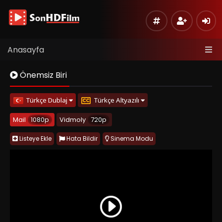
Anasayfa
Önemsiz Biri
Türkçe Dublaj
Türkçe Altyazılı
Mail
1080p
Vidmoly
720p
Listeye Ekle
Hata Bildir
Sinema Modu