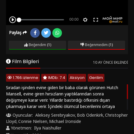
Paylaş
Beğendim
(1)
Beğenmedim
(1)
Film Bilgileri
10 AY ÖNCE EKLENDI
1.766 izlenme
IMDb: 7.4
Aksiyon
Gerilim
Sıradan işinden evine giden bir baba olarak görünen Hutch
Mansell, evine giren hırsızların yaptıklarından sonra
değişmeye karar verir. Yıllardır bastırdığı öfkesini dışarı
çıkarmaya karar verir. İçindeki ölümcül becerilerini ortaya
çıkarır. Bunuda ilk olarak Rus mafyası üzerinde denemeye
Oyuncular:
Aleksey Serebryakov
Bob Odenkirk
Christopher
,
,
karar verir. "Önemsiz Biri (Nobody)" Filmini Türkçe Altyazılı,
Lloyd
Connie Nielsen
Michael Ironside
,
,
Türkçe Dublaj ve HD olarak SonHDFilm.net' de izle.
Yönetmen:
Ilya Naishuller