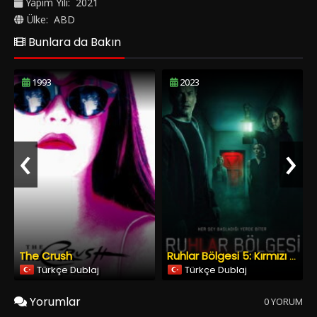
Yapım Yılı:
2021
Ülke:
ABD
Bunlara da Bakın
1993
2023
‹
›
The Crush
Ruhlar Bölgesi 5: Kırmızı Kapı
Türkçe Dublaj
Türkçe Dublaj
Yorumlar
0 YORUM