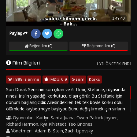
Paylaş
Beğendim
(0)
Beğenmedim
(0)
Film Bilgileri
1 YIL ÖNCE EKLENDI
1.898 izlenme
IMDb: 6.9
Gizem
Korku
Son Durak Serisinin son çıkan ve 6. filmiç Stefanie, rüyasında
ninesi Iris'in yaşadığı korkutucu olayı görür. Bu Stefanie için
dönüm başlangıcıdır. Ailesindekileri tek tek böyle korku dolu
ölümlerle kaybetmeye başlıyor. Bunu değiştirmek için sırların
peşine düşer. İzleyenleri klasik Son Durak'ın tuzakları ve ölüm
Oyuncular:
Kaitlyn Santa Juana
Owen Patrick Joyner
,
,
sahneleri ile ekrana kitliyor. "Son Durak 6: Kan Bağı (Final
Richard Harmon
Rya Kihlstedt
Teo Briones
,
,
Destination 6: Bloodlines)" Filmini Türkçe Dublajlı, Türkçe
Yönetmen:
Adam B. Stein
Zach Lipovsky
,
Altyazılı ve HD olarak SonHDFilm.net' de izle.