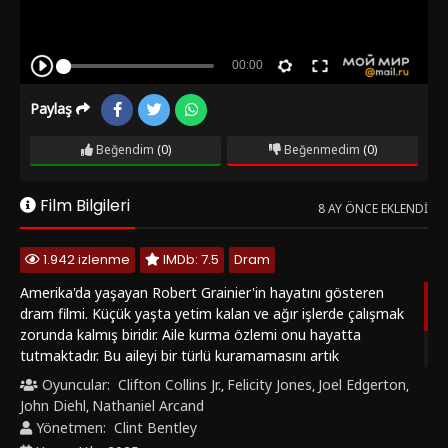
Paylaş
Beğendim
(0)
Beğenmedim
(0)
Film Bilgileri
8 AY ÖNCE EKLENDI
1.942 izlenme
IMDb: 7.5
Dram
Amerika'da yaşayan Robert Grainier'in hayatını gösteren
dram filmi. Küçük yaşta yetim kalan ve ağır işlerde çalışmak
zorunda kalmış biridir. Aile kurma özlemi onu hayatta
tutmaktadır. Bu aileyi bir türlü kuramamasını artık
kabullenmeye başlamıştır. "Tren Düşleri (Train Dreams)"
Oyuncular:
Clifton Collins Jr.
Felicity Jones
Joel Edgerton
,
,
,
Filmini Türkçe Altyazılı, Türkçe Dublaj ve HD olarak
John Diehl
Nathaniel Arcand
,
SonHDFilm.net' de izle..
Yönetmen:
Clint Bentley