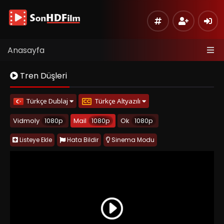
Anasayfa
Tren Düşleri
Türkçe Dublaj
Türkçe Altyazılı
Vidmoly
1080p
Mail
1080p
Ok
1080p
Listeye Ekle
Hata Bildir
Sinema Modu