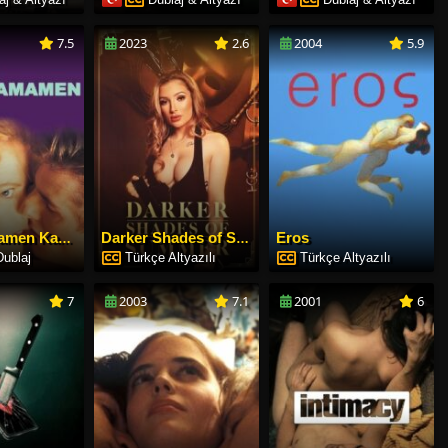
7.5
2023
2.6
2004
5.9
Eros
Gözü Tamamen Kapalı
Darker Shades of Summer
Dublaj
Türkçe Altyazılı
Türkçe Altyazılı
7
2003
7.1
2001
6