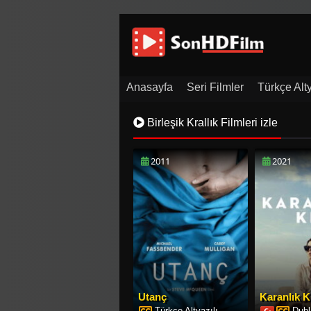
Anasayfa
Seri Filmler
Türkçe Alty
Film Arşivi
İletişim
Birleşik Krallık Filmleri izle
2011
2021
Utanç
Karanlık K
Türkçe Altyazılı
Dubl