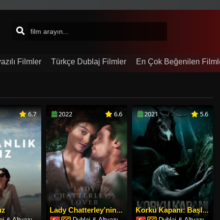
azılı Filmler
Türkçe Dublaj Filmler
En Çok Beğenilen Filml
6.7
2022
6.6
2021
5.6
ız
Lady Chatterley’nin Sevgilisi
Korku Kapanı: Başlangıç
aj & Altyazı
Dublaj & Altyazı
Dublaj & Altyazı