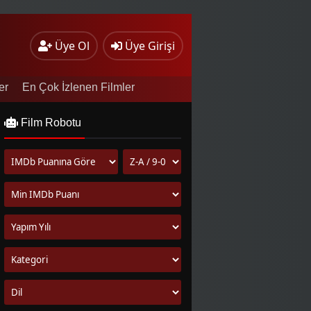
Üye Ol
Üye Girişi
er
En Çok İzlenen Filmler
Film Robotu