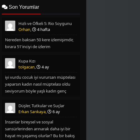
2006
2004
Son Yorumlar
2003
2002
Hızlı ve Öfkeli 5: Rio Soygunu
2001
2000
Orhan
,
4 hafta
Nereden baksan 50 kere izlemişimdir,
1999
1997
birara 51'inciyi de izlerim
1996
1995
Kupa Kızı
1994
1993
tolgacan
,
4 ay
iyi vurdu cocuk iyi vurursan müptelası
1992
1990
yaparsın kadın nasıl müptelası oldu
seviyorum böyle yaşlı kadın genç
1977
1976
oglan filmlerini
1975
1974
Düşler, Tutkular ve Suçlar
Erkan Sarıkaya
,
6 ay
İnsanlar bireysel ve sosyal
sansürlerinden arınarak daha iyi bir
hayat mı yaşamış olurlar? Bu bir bakış