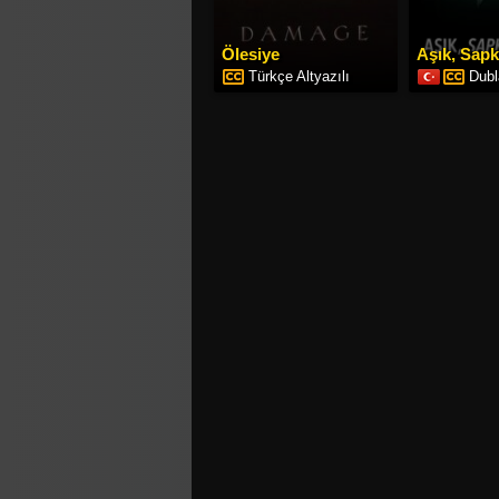
Ölesiye
Aşık, Sapkı
Türkçe Altyazılı
Dubl