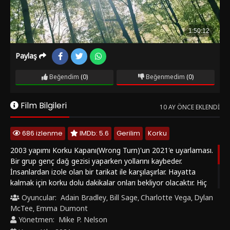
Paylaş
Beğendim
(0)
Beğenmedim
(0)
Film Bilgileri
10 AY ÖNCE EKLENDI
686 izlenme
IMDb: 5.6
Gerilim
Korku
2003 yapımı Korku Kapanı(Wrong Turn)'un 2021'e uyarlaması.
Bir grup genç dağ gezisi yaparken yollarını kaybeder.
İnsanlardan izole olan bir tarikat ile karşılaşırlar. Hayatta
kalmak için korku dolu dakikalar onları bekliyor olacaktır. Hiç
istemedikleri gerilim dolu kararlar vermek zorunda
Oyuncular:
Adain Bradley
Bill Sage
Charlotte Vega
Dylan
,
,
,
kalacaklardır. Filmin önceki serisi mutant konusu üzerinden
McTee
Emma Dumont
,
giderken, bu filmde insan ve toplum çatışması yaşanacaktır.
Yönetmen:
Mike P. Nelson
"Korku Kapanı: Başlangıç (Wrong Turn)" Filmini Türkçe