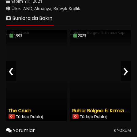
Yapım Yılı:
2021
Altyazılı, Türkçe Dublaj ve HD olarak SonHDFilm.net' de izle.
Ülke:
ABD
Almanya
Birleşik Krallık
,
,
Bunlara da Bakın
1993
2023
‹
›
The Crush
Ruhlar Bölgesi 5: Kırmızı Kapı
Türkçe Dublaj
Türkçe Dublaj
Yorumlar
0 YORUM