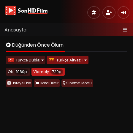
Anasayfa
Düğünden Önce Ölüm
Türkçe Dublaj
Türkçe Altyazılı
Ok
1080p
Vidmoly
720p
Listeye Ekle
Hata Bildir
Sinema Modu