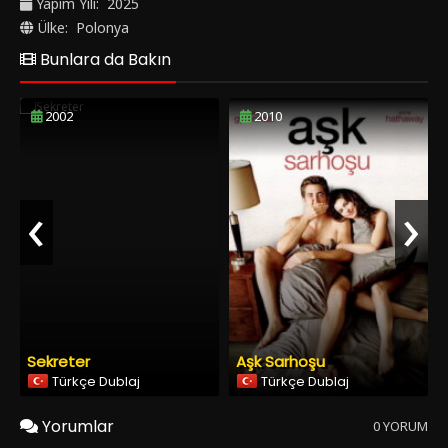
Yapım Yılı:
2025
SonHDFilm.net' de izle.
Ülke:
Polonya
Bunlara da Bakın
2002
2010
‹
›
Sekreter
Aşk Sarhoşu
Türkçe Dublaj
Türkçe Dublaj
Yorumlar
0 YORUM