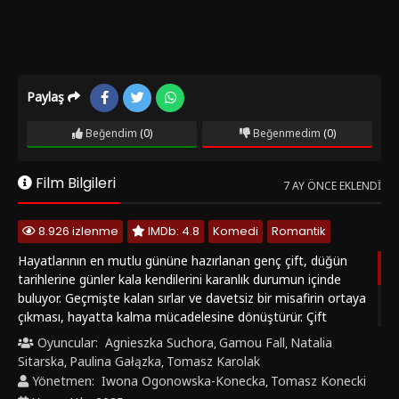
Paylaş
Beğendim
(0)
Beğenmedim
(0)
Film Bilgileri
7 AY ÖNCE EKLENDI
8.926 izlenme
IMDb: 4.8
Komedi
Romantik
Hayatlarının en mutlu gününe hazırlanan genç çift, düğün
tarihlerine günler kala kendilerini karanlık durumun içinde
buluyor. Geçmişte kalan sırlar ve davetsiz bir misafirin ortaya
çıkması, hayatta kalma mücadelesine dönüştürür. Çift
birbirlerine olan güvenlerini sorgularken, düğünden önce
Oyuncular:
Agnieszka Suchora
Gamou Fall
Natalia
,
,
işlenen cinayet ise tüm şüpheleri düğündekilerin üzerine
Sitarska
Paulina Gałązka
Tomasz Karolak
,
,
çekiyor. "Düğünden Önce Ölüm (Death Before the Wedding /
Yönetmen:
Iwona Ogonowska-Konecka
Tomasz Konecki
,
Zgon przed weselem)" Filmini Türkçe Altyazılı ve HD olarak