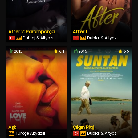
After 2: Paramparça
After 1
Dublaj & Altyazı
Dublaj & Altyazı
2015
6.1
2016
6.6
Aşk
Çılgın Plaj
Türkçe Altyazılı
Dublaj & Altyazı