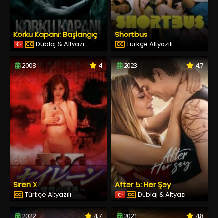
Korku Kapanı: Başlangıç
Shortbus
Dublaj & Altyazı
Türkçe Altyazılı
2008
4
2023
4.7
Siren X
After 5: Her Şey
Türkçe Altyazılı
Dublaj & Altyazı
2022
4.7
2021
4.8