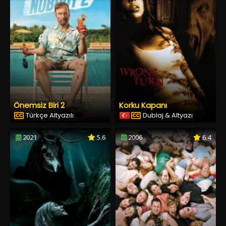
Önemsiz Biri 2
Korku Kapanı
Türkçe Altyazılı
Dublaj & Altyazı
2021
5.6
2006
6.4