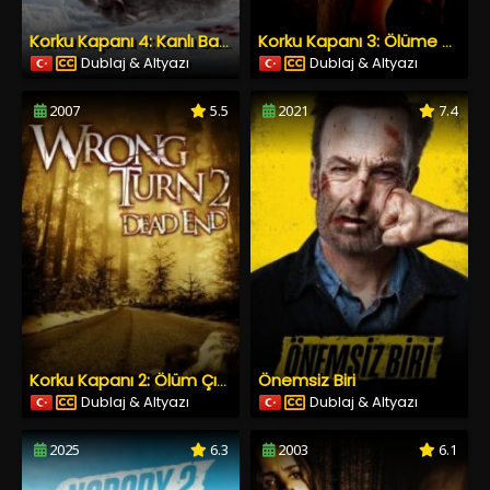
Korku Kapanı 4: Kanlı Başlangıç
Korku Kapanı 3: Ölüme Terkediş
Dublaj & Altyazı
Dublaj & Altyazı
2007
5.5
2021
7.4
Önemsiz Biri
Korku Kapanı 2: Ölüm Çıkmazı
Dublaj & Altyazı
Dublaj & Altyazı
2025
6.3
2003
6.1