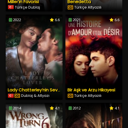
Miller’ın Favorisi
Benedetta
Türkçe Dublaj
Türkçe Altyazılı
2022
6.6
2021
6.6
Bir Aşk ve Arzu Hikayesi
Lady Chatterley’nin Sevgilisi
Dublaj & Altyazı
Türkçe Altyazılı
2014
4.1
2012
4.1