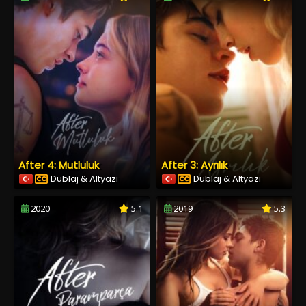
After 4: Mutluluk
After 3: Ayrılık
Dublaj & Altyazı
Dublaj & Altyazı
2020
5.1
2019
5.3